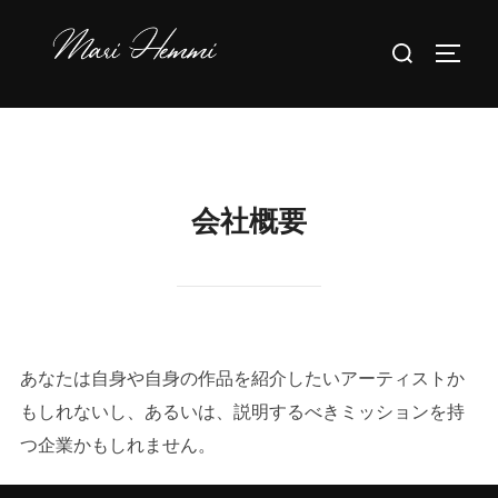
コ
検
ン
サイド
索
テ
対
ン
象:
ツ
へ
ス
会社概要
キ
ッ
プ
あなたは自身や自身の作品を紹介したいアーティストか
もしれないし、あるいは、説明するべきミッションを持
つ企業かもしれません。