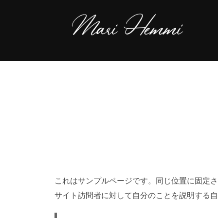
コ
ン
テ
ン
ツ
へ
ス
キ
ッ
プ
これはサンプルページです。同じ位置に固定さ
サイト訪問者に対して自分のことを説明する自