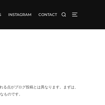
検
S
INSTAGRAM
CONTACT
サイドバーとナ
索
対
象:
まれる点がブログ投稿とは異なります。まずは、
なものです。