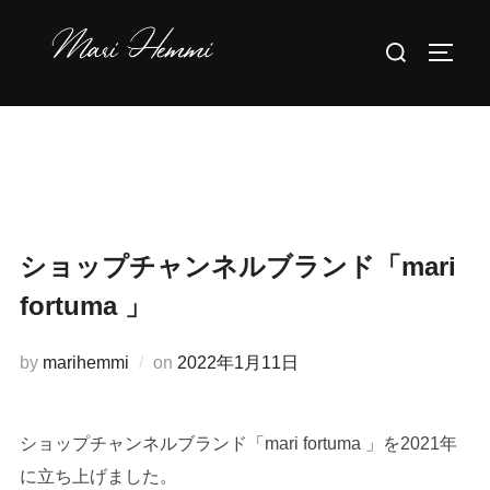
コ
検
ン
サイド
索
テ
対
ン
象:
ツ
へ
ス
キ
ッ
ショップチャンネルブランド「mari
プ
fortuma 」
投
by
marihemmi
on
2022年1月11日
稿
日:
ショップチャンネルブランド「mari fortuma 」を2021年
に立ち上げました。